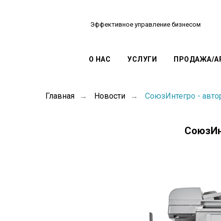
Эффективное управление бизнесом
О НАС
УСЛУГИ
ПРОДАЖА/А
Главная
Новости
СоюзИнтегро - авт
→
→
СоюзИн